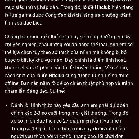
mục siêu thú vị, hấp dẫn. Trong đó,
lô đề Hitclub
hiện đang
là tựa game được đông đảo khách hàng ưa chuộng, dành
tình yêu đặc biệt.
Chúng tôi mang đến thế giới quay số trúng thưởng cực kỳ
chuyên nghiệp, chất lượng với đa dạng thể loại. Anh em có
thể lựa chọn tùy theo sở thích của mình mà không bị bó
buộc ở bất kỳ khu vực nào. Đây chính là điểm linh hoạt,
khác biệt so với phiên bản lô đề truyền thống. Về cơ bản,
cách chơi của
lô đề Hitclub
cũng tương tự như hình thức
offline. Bạn nên nắm rõ để có chiến thuật phù hợp và tránh
nhầm lẫn đáng tiếc. Cụ thể:
Đánh lô: Hình thức này yêu cầu anh em phải dự đoán
chính xác 2-3 số cuối trong mọi giải thưởng. Trong đó,
xổ số miền Bắc hiện có 27 giải, miền Nam và miền
Trung có 18 giải. Hình thức cược này được rất nhiều
người yêu thích bởi vì cơ hội thắng cao, lối chơi đơn