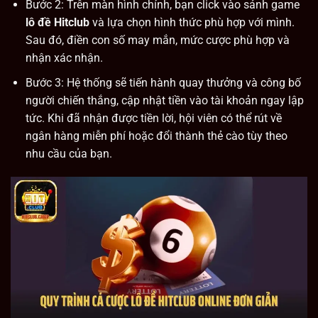
Bước 2: Trên màn hình chính, bạn click vào sảnh game
lô đề Hitclub
và lựa chọn hình thức phù hợp với mình.
Sau đó, điền con số may mắn, mức cược phù hợp và
nhận xác nhận.
Bước 3: Hệ thống sẽ tiến hành quay thưởng và công bố
người chiến thắng, cập nhật tiền vào tài khoản ngay lập
tức. Khi đã nhận được tiền lời, hội viên có thể rút về
ngân hàng miễn phí hoặc đổi thành thẻ cào tùy theo
nhu cầu của bạn.