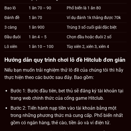
Bao lô
1 ăn 70 – 90
Phổ biến là 1 ăn 80
Đánh đề
1 ăn 70
Ví dụ đánh 1k thắng được 70k
3 càng
1 ăn 900
Trúng 3 số cuối giải đặc biệt
Đầu đuôi
1 ăn 4 – 5
Chọn đầu hoặc đuôi 2 số
Lô xiên
1 ăn 10 – 100
Tùy xiên 2, xiên 3, xiên 4
Hướng dẫn quy trình chơi lô đề Hitclub đơn giản
Nếu bạn muốn trải nghiệm thử lô đề của chúng tôi thì hãy
thực hiện theo các bước sau đây. Bao gồm:
Bước 1: Bước đầu tiên, bet thủ sẽ đăng ký tài khoản tại
trang web chính thức của cổng game Hitclub.
Bước 2: Tiến hành nạp tiền vào tài khoản bằng một
trong những phương thức mà cung cấp. Phổ biến nhất
gồm có ngân hàng, thẻ cào, tiền ảo và ví điện tử.