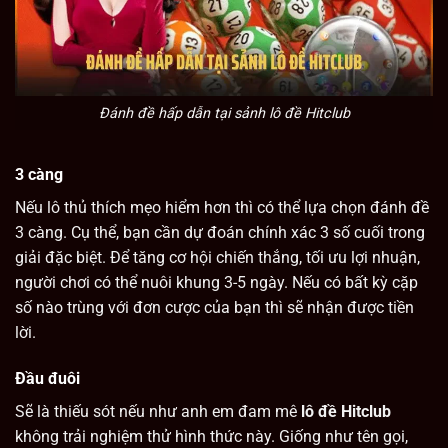
Đánh đề hấp dẫn tại sảnh lô đề Hitclub
3 càng
Nếu lô thủ thích mẹo hiểm hơn thì có thể lựa chọn đánh đề
3 càng. Cụ thể, bạn cần dự đoán chính xác 3 số cuối trong
giải đặc biệt. Để tăng cơ hội chiến thắng, tối ưu lợi nhuận,
người chơi có thể nuôi khung 3-5 ngày. Nếu có bất kỳ cặp
số nào trùng với đơn cược của bạn thì sẽ nhận được tiền
lời.
Đầu đuôi
Sẽ là thiếu sót nếu như anh em đam mê
lô đề Hitclub
không trải nghiệm thử hình thức này. Giống như tên gọi,