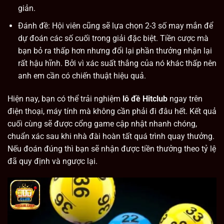
giản.
Đánh đề: Hội viên cũng sẽ lựa chọn 2-3 số may mắn để
dự đoán các số cuối trong giải đặc biệt. Tiền cược mà
bạn bỏ ra thấp hơn nhưng đổi lại phần thưởng nhận lại
rất hậu hĩnh. Bởi vì xác suất thắng của nó khác thấp nên
anh em cần có chiến thuật hiệu quả.
Hiện nay, bạn có thể trải nghiệm
lô đề Hitclub
ngay trên
điện thoại, máy tính mà không cần phải đi đâu hết. Kết quả
cuối cùng sẽ được cổng game cập nhật nhanh chóng,
chuẩn xác sau khi nhà đài hoàn tất quá trình quay thưởng.
Nếu đoán đúng thì bạn sẽ nhận được tiền thưởng theo tỷ lệ
đã quy định và ngược lại.