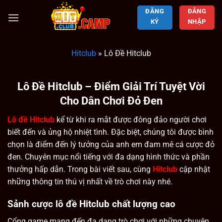
ĐĂNG
ĐĂNG
KÝ
NHẬP
Hitclub
»
Lô Đề Hitclub
Lô Đề Hitclub – Điểm Giải Trí Tuyệt Vời
Cho Dân Chơi Đỏ Đen
Lô đề Hitclub
kể từ khi ra mắt được đông đảo người chơi
biết đến và ủng hộ nhiệt tình. Đặc biệt, chúng tôi được bình
chọn là điểm đến lý tưởng của anh em đam mê cá cược đỏ
đen. Chuyên mục nổi tiếng với đa dạng hình thức và phần
thưởng hấp dẫn. Trong bài viết sau, cùng
Hitclub
cập nhật
những thông tin thú vị nhất về trò chơi này nhé.
Sảnh cược lô đề Hitclub chất lượng cao
Cổng game mang đến đa dạng trò chơi với những chuyên