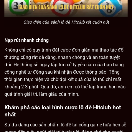
Giao diện của sảnh lô đề Hitclub rất cuốn hút
Nạp rút nhanh chóng
Không chỉ có quy trình đặt cược đơn giản mà thao tác đổi
thưởng cũng rất dễ dàng, nhanh chóng và an toàn tuyệt
đối. Hệ thống sẽ ngay lập tức xử lý yêu cầu của bạn bằng
công nghệ tự động sau khi nhận được thông báo. Tổng
thời gian thực hiện và chờ đợi kết quả của lô thủ chỉ mất
khoảng 2-3 phút. Qua đó, anh em có thể tập trung hơn vào
quá trình giải trí, làm giàu của mình.
Khám phá các loại hình cược lô đề Hitclub hot
nhất
Sự đa dạng các sản phẩm lô đề tại cổng game hứa hẹn sẽ