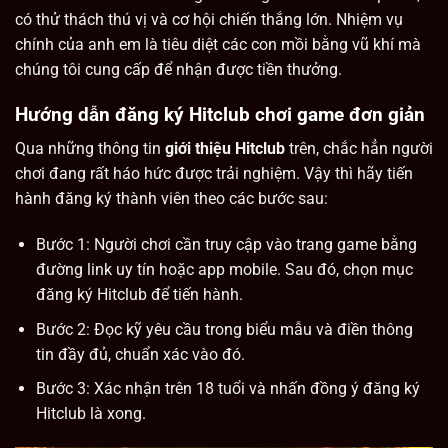
có thử thách thú vị và cơ hội chiến thắng lớn. Nhiệm vụ
chính của anh em là tiêu diệt các con mồi bằng vũ khí mà
chúng tôi cung cấp để nhận được tiền thưởng.
Hướng dẫn đăng ký Hitclub chơi game đơn giản
Qua những thông tin
giới thiệu Hitclub
trên, chắc hẳn người
chơi đang rất háo hức được trải nghiệm. Vậy thì hãy tiến
hành đăng ký thành viên theo các bước sau:
Bước 1: Người chơi cần truy cập vào trang game bằng
đường link uy tín hoặc app mobile. Sau đó, chọn mục
đăng ký Hitclub để tiến hành.
Bước 2: Đọc kỹ yêu cầu trong biểu mẫu và điền thông
tin đầy đủ, chuẩn xác vào đó.
Bước 3: Xác nhận trên 18 tuổi và nhấn đồng ý đăng ký
Hitclub là xong.