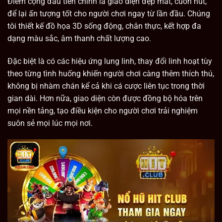
Điểm cộng đầu tiên chính là giao diện đẹp mắt, cuốn hút,
để lại ấn tượng tốt cho người chơi ngay từ lần đầu. Chúng
tôi thiết kế đồ họa 3D sống động, chân thực, kết hợp đa
dạng màu sắc, âm thanh chất lượng cao.
Đặc biệt là có các hiệu ứng lung linh, thay đổi linh hoạt tùy
theo từng tình huống khiến người chơi càng thêm thích thú,
không bị nhàm chán kể cả khi cá cược liên tục trong thời
gian dài. Hơn nữa, giao diện còn được đồng bộ hóa trên
mọi nền tảng, tạo điều kiện cho người chơi trải nghiệm
suôn sẻ mọi lúc mọi nơi.