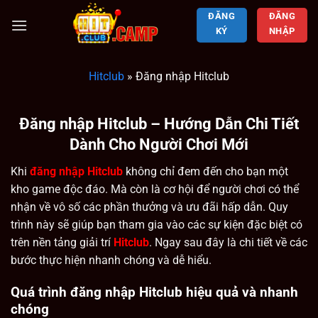
ĐĂNG
ĐĂNG
KÝ
NHẬP
Hitclub
»
Đăng nhập Hitclub
Đăng nhập Hitclub – Hướng Dẫn Chi Tiết
Dành Cho Người Chơi Mới
Khi
đăng nhập Hitclub
không chỉ đem đến cho bạn một
kho game độc đáo. Mà còn là cơ hội để người chơi có thể
nhận về vô số các phần thưởng và ưu đãi hấp dẫn. Quy
trình này sẽ giúp bạn tham gia vào các sự kiện đặc biệt có
trên nền tảng giải trí
Hitclub
. Ngay sau đây là chi tiết về các
bước thực hiện nhanh chóng và dễ hiểu.
Quá trình đăng nhập Hitclub hiệu quả và nhanh
chóng