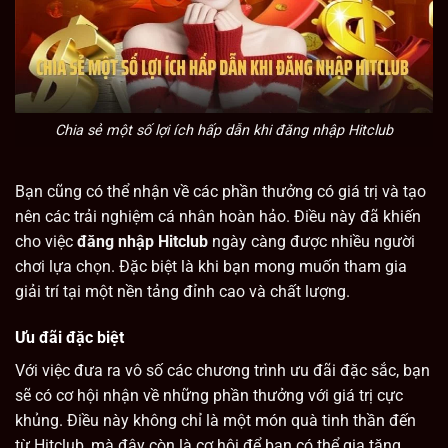
Chia sẻ một số lợi ích hấp dẫn khi đăng nhập Hitclub
Bạn cũng có thể nhận về các phần thưởng có giá trị và tạo
nên các trải nghiệm cá nhân hoàn hảo. Điều này đã khiến
cho việc
đăng nhập Hitclub
ngày càng được nhiều người
chơi lựa chọn. Đặc biệt là khi bạn mong muốn tham gia
giải trí tại một nền tảng đỉnh cao và chất lượng.
Ưu đãi đặc biệt
Với việc đưa ra vô số các chương trình ưu đãi đặc sắc, bạn
sẽ có cơ hội nhận về những phần thưởng với giá trị cực
khủng. Điều này không chỉ là một món quà tinh thần đến
từ Hitclub, mà đây còn là cơ hội để bạn có thể gia tăng