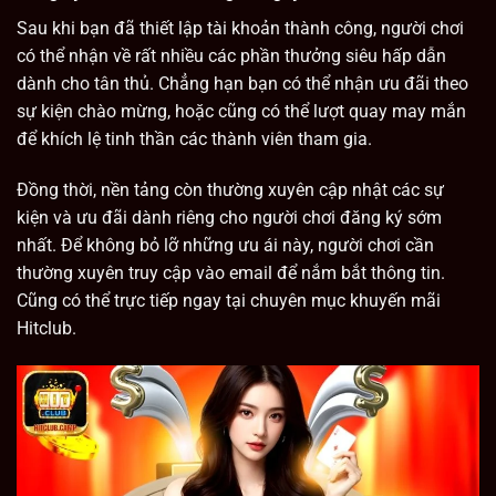
Sau khi bạn đã thiết lập tài khoản thành công, người chơi
có thể nhận về rất nhiều các phần thưởng siêu hấp dẫn
dành cho tân thủ. Chẳng hạn bạn có thể nhận ưu đãi theo
sự kiện chào mừng, hoặc cũng có thể lượt quay may mắn
để khích lệ tinh thần các thành viên tham gia.
Đồng thời, nền tảng còn thường xuyên cập nhật các sự
kiện và ưu đãi dành riêng cho người chơi đăng ký sớm
nhất. Để không bỏ lỡ những ưu ái này, người chơi cần
thường xuyên truy cập vào email để nắm bắt thông tin.
Cũng có thể trực tiếp ngay tại chuyên mục khuyến mãi
Hitclub.