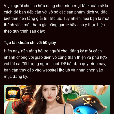
Việc người chơi sở hữu riêng cho mình một tài khoản sẽ là
cách để bạn tiếp cận với vô số các sản phẩm, dịch vụ đặc
biệt trên nền tảng giải trí Hitclub. Tuy nhiên, nếu bạn là một
thành viên mới tham gia cổng game hãy chú ý thực hiện
theo quy trình sau đây:
Tạo tài khoản chỉ với 60 giây
Hiện nay, nền tảng hỗ trợ người chơi đăng ký một cách
nhanh chóng với giao diện vô cùng thân thiện và phù hợp
với tất cả đối tượng người chơi. Để bắt đầu quy trình này,
bạn cần truy cập vào website
Hitclub
và nhấn chọn vào
mục đăng ký.