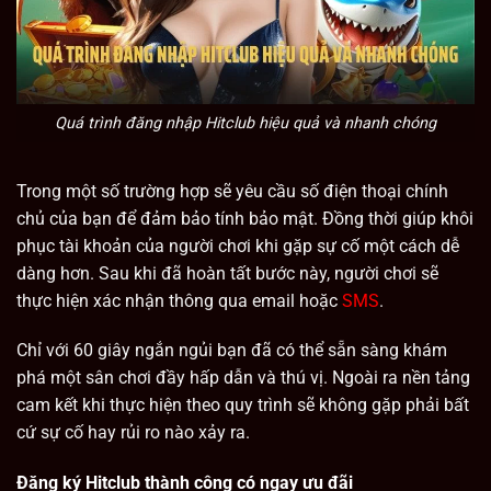
Quá trình đăng nhập Hitclub hiệu quả và nhanh chóng
Trong một số trường hợp sẽ yêu cầu số điện thoại chính
chủ của bạn để đảm bảo tính bảo mật. Đồng thời giúp khôi
phục tài khoản của người chơi khi gặp sự cố một cách dễ
dàng hơn. Sau khi đã hoàn tất bước này, người chơi sẽ
thực hiện xác nhận thông qua email hoặc
SMS
.
Chỉ với 60 giây ngắn ngủi bạn đã có thể sẵn sàng khám
phá một sân chơi đầy hấp dẫn và thú vị. Ngoài ra nền tảng
cam kết khi thực hiện theo quy trình sẽ không gặp phải bất
cứ sự cố hay rủi ro nào xảy ra.
Đăng ký Hitclub thành công có ngay ưu đãi