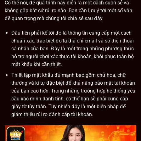
Có thể nói, để quá trình này diễn ra một cách suôn sẻ và
không gặp bất cứ rủi ro nào. Bạn cần lưu ý tới một số vấn
đề quan trọng mà chúng tôi chia sẻ sau đây.
Đầu tiên phải kể tới đó là thông tin cung cấp một cách
chuẩn xác, đặc biệt đó là địa chỉ email và số điện thoại
cá nhân của bạn. Đây là một trong những phương thức
hỗ trợ người chơi xác thực tài khoản, khôi phục toàn bộ
mật khẩu khi cần thiết.
Thiết lập mật khẩu đủ mạnh bao gồm chữ hoa, chữ
thường và kí tự đặc biệt để khả năng bảo mật tài khoản
của bạn cao hơn. Trong những trường hợp hệ thống yêu
cầu xác minh danh tính, có thể bạn sẽ phải cung cấp
giấy tờ tùy thân. Tuy nhiên đây là một biện pháp để
giảm thiểu rủi ro đánh cắp tài khoản.