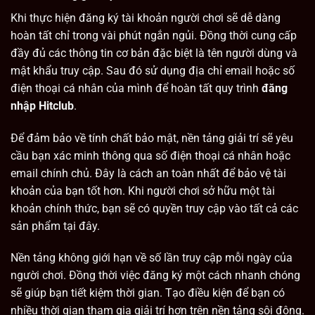
Khi thực hiện đăng ký tài khoản người chơi sẽ dễ dàng
hoàn tất chỉ trong vài phút ngắn ngủi. Đồng thời cung cấp
đầy đủ các thông tin cơ bản đặc biệt là tên người dùng và
mật khẩu truy cập. Sau đó sử dụng địa chỉ email hoặc số
điện thoại cá nhân của mình để hoàn tất quy trình
đăng
nhập Hitclub
.
Để đảm bảo về tính chất bảo mật, nền tảng giải trí sẽ yêu
cầu bạn xác minh thông qua số điện thoại cá nhân hoặc
email chính chủ. Đây là cách an toàn nhất để bảo vệ tài
khoản của bạn tốt hơn. Khi người chơi sở hữu một tài
khoản chính thức, bạn sẽ có quyền truy cập vào tất cả các
sản phẩm tại đây.
Nền tảng không giới hạn về số lần truy cập mỗi ngày của
người chơi. Đồng thời việc đăng ký một cách nhanh chóng
sẽ giúp bạn tiết kiệm thời gian. Tạo điều kiện để bạn có
nhiều thời gian tham gia giải trí hơn trên nền tảng sôi động.